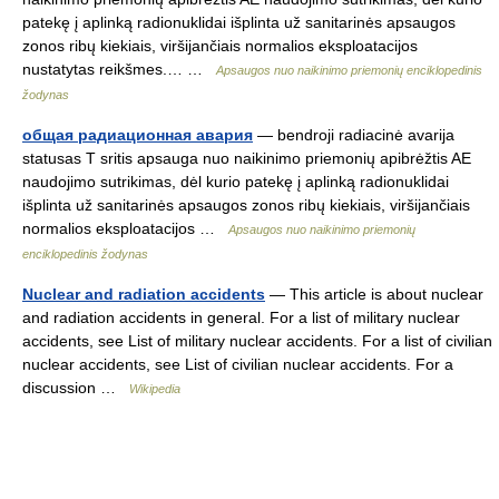
patekę į aplinką radionuklidai išplinta už sanitarinės apsaugos
zonos ribų kiekiais, viršijančiais normalios eksploatacijos
nustatytas reikšmes.… …
Apsaugos nuo naikinimo priemonių enciklopedinis
žodynas
общая радиационная авария
— bendroji radiacinė avarija
statusas T sritis apsauga nuo naikinimo priemonių apibrėžtis AE
naudojimo sutrikimas, dėl kurio patekę į aplinką radionuklidai
išplinta už sanitarinės apsaugos zonos ribų kiekiais, viršijančiais
normalios eksploatacijos …
Apsaugos nuo naikinimo priemonių
enciklopedinis žodynas
Nuclear and radiation accidents
— This article is about nuclear
and radiation accidents in general. For a list of military nuclear
accidents, see List of military nuclear accidents. For a list of civilian
nuclear accidents, see List of civilian nuclear accidents. For a
discussion …
Wikipedia