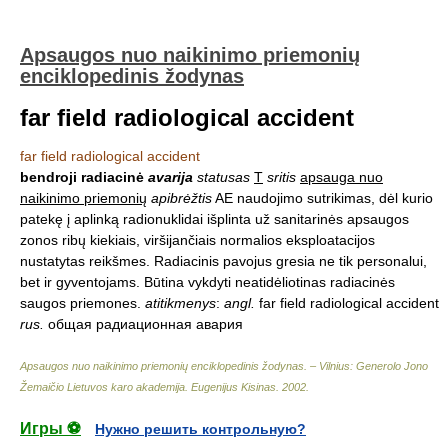
Apsaugos nuo naikinimo priemonių
enciklopedinis žodynas
far field radiological accident
far field radiological accident
bendroji radiacinė
avarija
statusas
T
sritis
apsauga nuo
naikinimo priemonių
apibrėžtis
AE naudojimo sutrikimas, dėl kurio
patekę į aplinką radionuklidai išplinta už sanitarinės apsaugos
zonos ribų kiekiais, viršijančiais normalios eksploatacijos
nustatytas reikšmes. Radiacinis pavojus gresia ne tik personalui,
bet ir gyventojams. Būtina vykdyti neatidėliotinas radiacinės
saugos priemones.
atitikmenys
:
angl.
far field radiological accident
rus.
общая радиационная авария
Apsaugos nuo naikinimo priemonių enciklopedinis žodynas. – Vilnius: Generolo Jono
Žemaičio Lietuvos karo akademija
.
Eugenijus Kisinas
.
2002
.
Игры ⚽
Нужно решить контрольную?