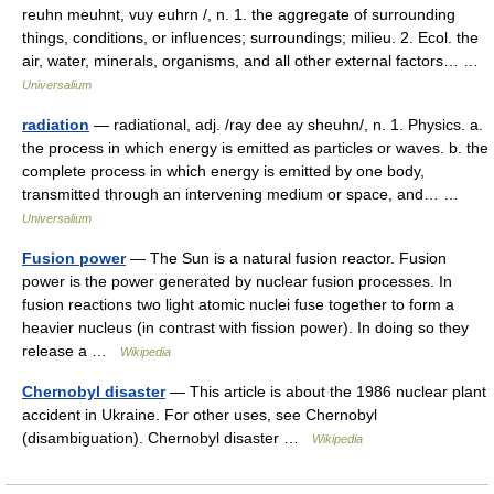
reuhn meuhnt, vuy euhrn /, n. 1. the aggregate of surrounding
things, conditions, or influences; surroundings; milieu. 2. Ecol. the
air, water, minerals, organisms, and all other external factors… …
Universalium
radiation
— radiational, adj. /ray dee ay sheuhn/, n. 1. Physics. a.
the process in which energy is emitted as particles or waves. b. the
complete process in which energy is emitted by one body,
transmitted through an intervening medium or space, and… …
Universalium
Fusion power
— The Sun is a natural fusion reactor. Fusion
power is the power generated by nuclear fusion processes. In
fusion reactions two light atomic nuclei fuse together to form a
heavier nucleus (in contrast with fission power). In doing so they
release a …
Wikipedia
Chernobyl disaster
— This article is about the 1986 nuclear plant
accident in Ukraine. For other uses, see Chernobyl
(disambiguation). Chernobyl disaster …
Wikipedia