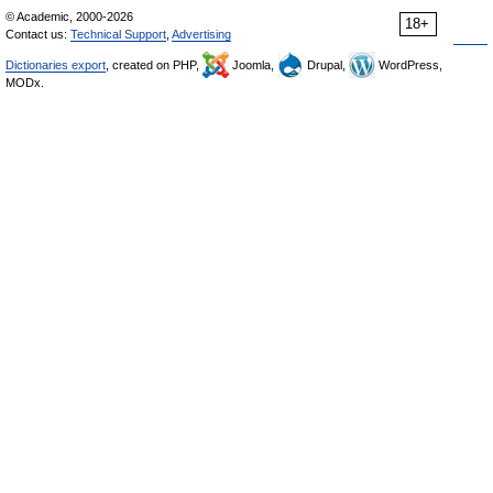
© Academic, 2000-2026
18+
Contact us:
Technical Support
,
Advertising
Dictionaries export
, created on PHP,
Joomla,
Drupal,
WordPress,
MODx.