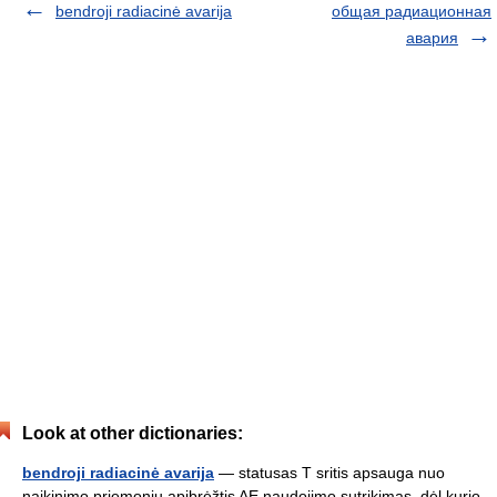
bendroji radiacinė avarija
общая радиационная
авария
Look at other dictionaries:
bendroji radiacinė avarija
— statusas T sritis apsauga nuo
naikinimo priemonių apibrėžtis AE naudojimo sutrikimas, dėl kurio