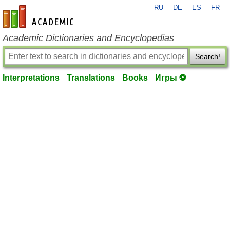
RU
DE
ES
FR
en-academic.com
Academic Dictionaries and Encyclopedias
Search!
Interpretations
Translations
Books
Игры ⚽